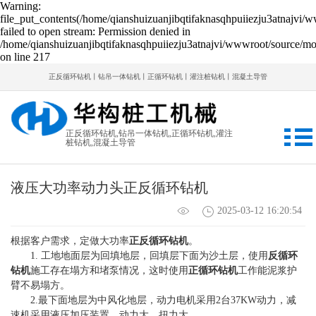
Warning:
file_put_contents(/home/qianshuizuanjibqtifaknasqhpuiiezju3atnajvi/
failed to open stream: Permission denied in
/home/qianshuizuanjibqtifaknasqhpuiiezju3atnajvi/wwwroot/source/mod
on line 217
正反循环钻机丨钻吊一体钻机丨正循环钻机丨灌注桩钻机丨混凝土导管
正反循环钻机,钻吊一体钻机,正循环钻机,灌注
桩钻机,混凝土导管
液压大功率动力头正反循环钻机
2025-03-12 16:20:54
根据客户需求，定做大功率
正反循环钻机
。
1. 工地地面层为回填地层，回填层下面为沙土层，使用
反循环
钻机
施工存在塌方和堵泵情况，这时使用
正循环钻机
工作能泥浆护
臂不易塌方。
2.最下面地层为中风化地层，动力电机采用2台37KW动力，减
速机采用液压加压装置。动力大，扭力大。