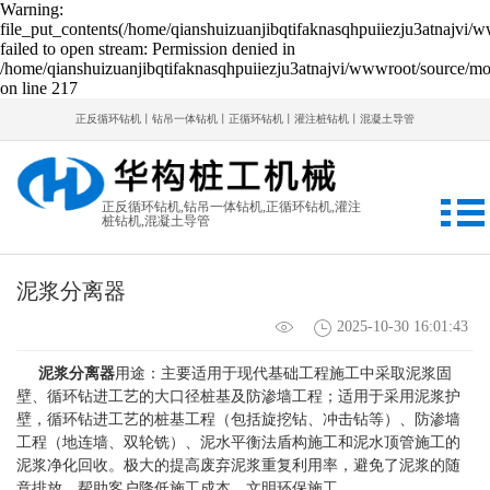
Warning:
file_put_contents(/home/qianshuizuanjibqtifaknasqhpuiiezju3atnajvi/
failed to open stream: Permission denied in
/home/qianshuizuanjibqtifaknasqhpuiiezju3atnajvi/wwwroot/source/mod
on line 217
正反循环钻机丨钻吊一体钻机丨正循环钻机丨灌注桩钻机丨混凝土导管
正反循环钻机,钻吊一体钻机,正循环钻机,灌注
桩钻机,混凝土导管
泥浆分离器
2025-10-30 16:01:43
泥浆分离器
用途：主要适用于现代基础工程施工中采取泥浆固
壁、循环钻进工艺的大口径桩基及防渗墙工程；适用于采用泥浆护
壁，循环钻进工艺的桩基工程（包括旋挖钻、冲击钻等）、防渗墙
工程（地连墙、双轮铣）、泥水平衡法盾构施工和泥水顶管施工的
泥浆净化回收。极大的提高废弃泥浆重复利用率，避免了泥浆的随
意排放，帮助客户降低施工成本，文明环保施工。