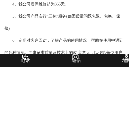
4、我公司质保维修起为365天。
5、我公司产品实行“三包”服务(确因质量问题包退、包换、保
修)
6、定期对客户回访，了解产品的使用情况，帮助在使用中遇到
的各种情况。同事征求质量及技术上的改 善意见，以便给每位用户
电话
短信
地
非常好的服务。
动力头式
正循环钻机
,是我厂研制成功的新型正循环钻机,它适用
于淤泥,粘土,砂砾石,风化岩等多种地层钻孔。广泛应用于建筑,水利,
港口,桥梁等工程基础施工中。更适合硬质地层。强风化,中风化,都能
轻松完成。
配上牙轮钻头,钻石头地层也能轻而易举的完成,是适应地层较广