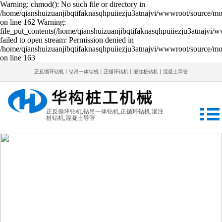
Warning: chmod(): No such file or directory in
/home/qianshuizuanjibqtifaknasqhpuiiezju3atnajvi/wwwroot/source/mod
on line 162 Warning:
file_put_contents(/home/qianshuizuanjibqtifaknasqhpuiiezju3atnajvi/w
failed to open stream: Permission denied in
/home/qianshuizuanjibqtifaknasqhpuiiezju3atnajvi/wwwroot/source/mod
on line 163
正反循环钻机丨钻吊一体钻机丨正循环钻机丨灌注桩钻机丨混凝土导管
正反循环钻机,钻吊一体钻机,正循环钻机,灌注
桩钻机,混凝土导管