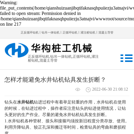
Warning:
file_put_contents(/home/qianshuizuanjibqtifaknasqhpuiiezju3atnajvi/
failed to open stream: Permission denied in
/home/qianshuizuanjibqtifaknasqhpuiiezju3atnajvi/wwwroot/source/mod
on line 217
正反循环钻机丨钻吊一体钻机丨正循环钻机丨灌注桩钻机丨混凝土导管
正反循环钻机,钻吊一体钻机,正循环钻机,灌注
桩钻机,混凝土导管
怎样才能避免水井钻机钻具发生折断？
2022-06-30 21:08:12
钻头在
水井钻机
钻进过程中有着举足轻重的作用，水井钻机在使用
的时候，在钻进过程中，操作者应注意钻头的钻进使用情况，让钻
头更好的生产作业。尽量的避免水井钻机钻具发生折断。
1.水井钻机各种管材、接头和接箍均须按新旧程度分类存放、使用。
利用升降钻具、较正孔深和搬迁等时间，检查钻具的弯曲和磨损程
度。