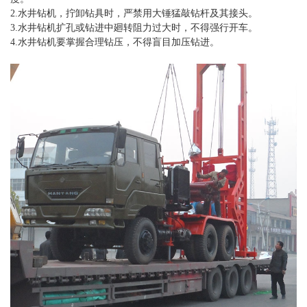
2.水井钻机，拧卸钻具时，严禁用大锤猛敲钻杆及其接头。
3.水井钻机扩孔或钻进中廻转阻力过大时，不得强行开车。
4.水井钻机要掌握合理钻压，不得盲目加压钻进。