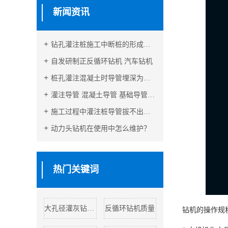
新闻资讯
钻孔灌注桩施工中断桩的形成原因及预防措施
自发研制正反循环钻机 汽车钻机
桩孔灌注混凝土时导管埋深为什么一定要在2-6 米
灌注导管 混凝土导管 基础导管灌注时注意事项
施工过程中灌注桩导管拔不出的原因分析及预防
动力头钻机在使用中怎么维护？
热门关键词
大孔径灌灰钻机销售
反循环钻机质量
钻机的操作规