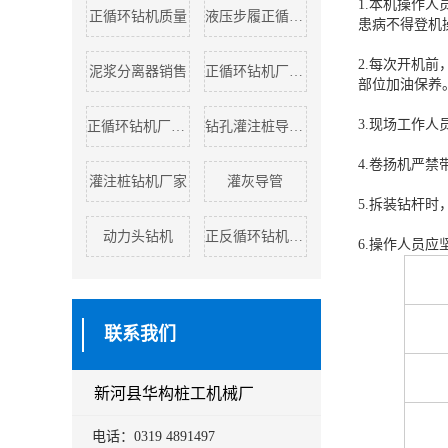
1.本机操作
正循环钻机质量
液压步履正循环钻机
患病不得登机
2.每次开机
泥浆分离器销售
正循环钻机厂家厂家
部位加油保养
3.现场工作
正循环钻机厂家销售
钻孔灌注桩导管厂家
4.卷扬机严
灌注桩钻机厂家
灌灰导管
5.拆装钻杆
动力头钻机
正反循环钻机数量
6.操作人员
联系我们
新河县华构桩工机械厂
电话：0319 4891497