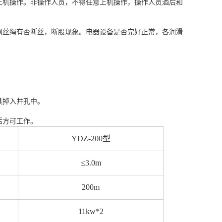
上机操作。非操作人员，不得任意上机操作，操作人员酒后和
钢丝绳有否断丝，断股现象。电器设备是否完好正常，各润滑
具掉入井孔中。
后方可工作。
YDZ-200型
≤3.0m
200m
11kw*2