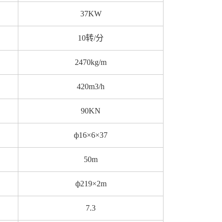
37KW
10转/分
2470kg/m
420m3/h
90KN
ф16×6×37
50m
ф219×2m
7.3