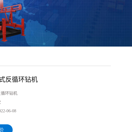
载式反循环钻机
反循环钻机
次
022-06-08
价