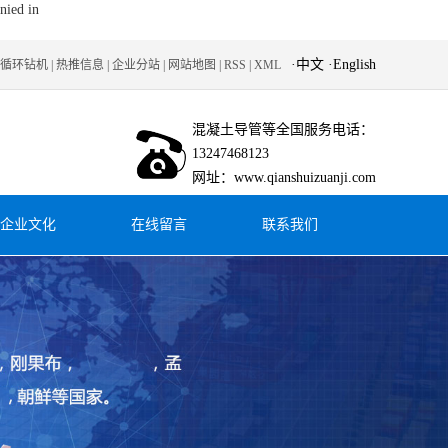
nied in
·
中文
·
English
循环钻机
|
热推信息
|
企业分站
|
网站地图
|
RSS
|
XML
混凝土导管等全国服务电话：
13247468123
网址：www.qianshuizuanji.com
企业文化
在线留言
联系我们