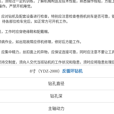
人员，须经过一定的训练，了解机械构造及技术性能，熟悉操作规程，方能
操作。严禁开机睡觉。
前，应对钻机及配套设备进行检查，特别应注意检查卷扬机刹车是否可靠，
。待各部位检车完后，如正常方可开机工作。
人员，工作时应穿绝缘鞋和配戴帽。
禁带病作业，如出现故障应停机修理，修好后方能工作。
时，应集中精力，丝扣面上的异物，应保证连接可靠，同时应注意不要让工
应坚持交制度，须向人交代当班钻机的工作状况和隐患，须时应将隐患处理
8寸（YDZ-2000）
反循环钻机
钻孔直径
钻孔深
主轴动力