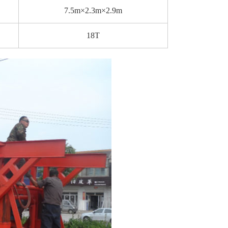
7.5m×2.3m×2.9m
18T