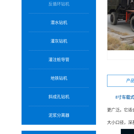
反循环钻机
潜水钻机
灌灰钻机
灌注桩导管
地铁钻机
产
斜成孔钻机
8寸车载
更广泛。它适
泥浆分离器
大小口径，深